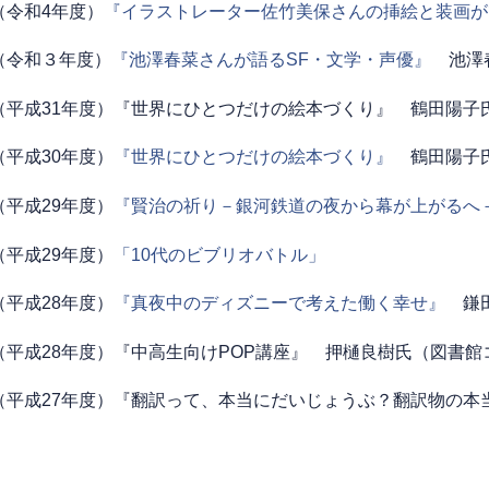
度（令和4年度）
『イラストレーター佐竹美保さんの挿絵と装画が
度（令和３年度）
『池澤春菜さんが語るSF・文学・声優』
池澤春
度（平成31年度）『世界にひとつだけの絵本づくり』 鶴田陽子
（平成30年度）
『世界にひとつだけの絵本づくり』
鶴田陽子氏
（平成29年度）
『賢治の祈り－銀河鉄道の夜から幕が上がるへ
（平成29年度）
「10代のビブリオバトル」
（平成28年度）
『真夜中のディズニーで考えた働く幸せ』
鎌田
度（平成28年度）『中高生向けPOP講座』 押樋良樹氏（図書
度（平成27年度）『翻訳って、本当にだいじょうぶ？翻訳物の