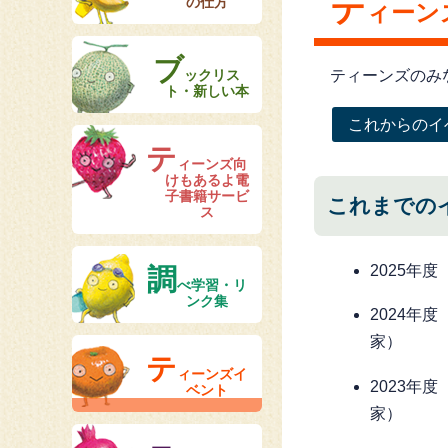
テ
の仕方
ィーン
ブ
ックリス
ティーンズのみ
ト・新しい本
これからのイ
テ
ィーンズ向
けもあるよ電
子書籍サービ
これまでの
ス
2025年
調
べ学習・リ
ンク集
2024年
家）
テ
ィーンズイ
2023年
ベント
家）