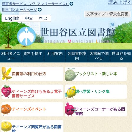
本文へ
読み上げる
障害者サービス（バリアフリーサービス）
世田谷区ホームページ
文字サイズ・背景色変更
利用者メニ
資料を探す
利用案内
各図書館案
図書館で調
世田谷を知
ュー
内
べる
る
図書館の利用の仕方
ブックリスト・新しい本
ティーンズ向けもあるよ電子
調べ学習・リンク集
書籍サービス
ティーンズイベント
ティーンズコーナーがある図
書館
ティーンズ閲覧席がある図書
館