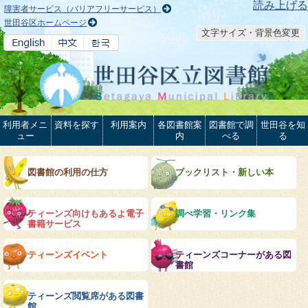
本文へ
読み上げる
障害者サービス（バリアフリーサービス）
世田谷区ホームページ
文字サイズ・背景色変更
利用者メニ
資料を探す
利用案内
各図書館案
図書館で調
世田谷を知
ュー
内
べる
る
図書館の利用の仕方
ブックリスト・新しい本
ティーンズ向けもあるよ電子
調べ学習・リンク集
書籍サービス
ティーンズイベント
ティーンズコーナーがある図
書館
ティーンズ閲覧席がある図書
館