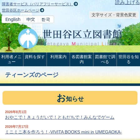
本文へ
読み上げる
障害者サービス（バリアフリーサービス）
世田谷区ホームページ
文字サイズ・背景色変更
利用者メニ
資料を探す
利用案内
各図書館案
図書館で調
世田谷を知
ュー
内
べる
る
ティーンズのページ
お
知らせ
2026年8月1日
おやこで！きょうだいで！ともだちで！みんなでゲーム
2026年7月17日
ミニミニ本を作ろう！-VIVITA BOOKS mini in UMEGAOKA-