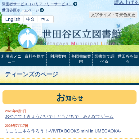
本文へ
読み上げる
障害者サービス（バリアフリーサービス）
世田谷区ホームページ
文字サイズ・背景色変更
利用者メニ
資料を探す
利用案内
各図書館案
図書館で調
世田谷を知
ュー
内
べる
る
ティーンズのページ
お
知らせ
2026年8月1日
おやこで！きょうだいで！ともだちで！みんなでゲーム
2026年7月17日
ミニミニ本を作ろう！-VIVITA BOOKS mini in UMEGAOKA-