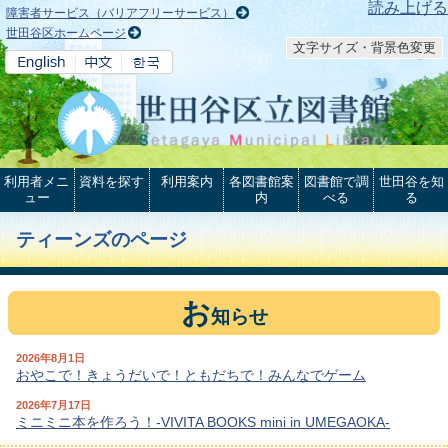
本文へ
読み上げる
障害者サービス（バリアフリーサービス）
世田谷区ホームページ
文字サイズ・背景色変更
利用者メニ
資料を探す
利用案内
各図書館案
図書館で調
世田谷を知
ュー
内
べる
る
ティーンズのページ
お
知らせ
2026年8月1日
おやこで！きょうだいで！ともだちで！みんなでゲーム
2026年7月17日
ミニミニ本を作ろう！-VIVITA BOOKS mini in UMEGAOKA-