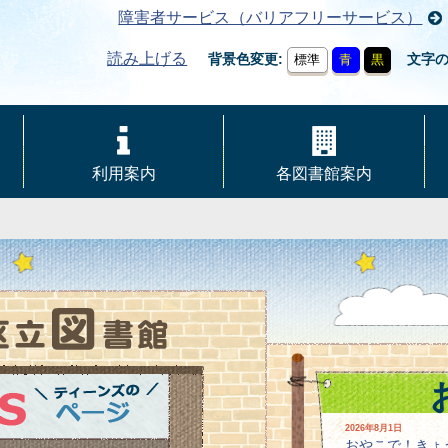
障害者サービス（バリアフリーサービス）
読み上げる
背景色変更
文字
標準
青
黒
利用案内
各図書館案内
2026年8月1日
おやこで！きょ