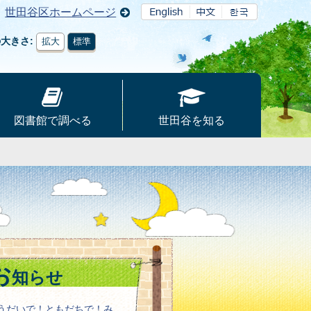
世田谷区ホームページ
の大きさ
拡大
標準
図書館で調べる
世田谷を知る
お
知らせ
うだいで！ともだちで！み