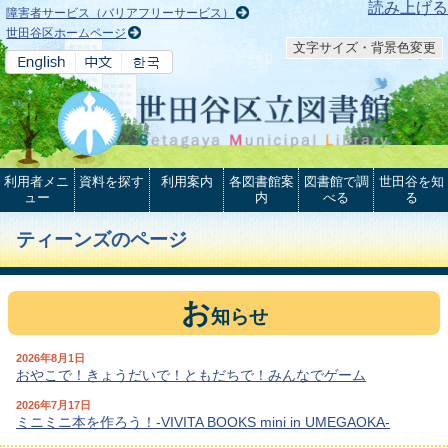
本文へ
読み上げる
障害者サービス（バリアフリーサービス）
世田谷区ホームページ
文字サイズ・背景色変更
利用者メニ
資料を探す
利用案内
各図書館案
図書館で調
世田谷を知
ュー
内
べる
る
ティーンズのページ
お
知らせ
2026年8月1日
おやこで！きょうだいで！ともだちで！みんなでゲーム
2026年7月17日
ミニミニ本を作ろう！-VIVITA BOOKS mini in UMEGAOKA-