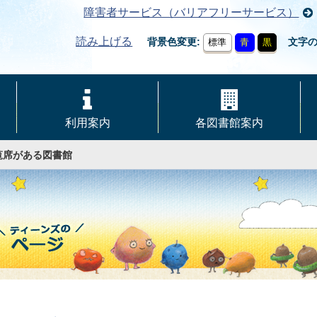
障害者サービス（バリアフリーサービス）
読み上げる
背景色変更
文字
標準
青
黒
利用案内
各図書館案内
覧席がある図書館