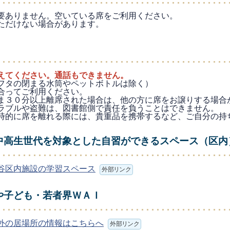
要ありません。空いている席をご利用ください。
ただけない場合があります。
えてください。通話もできません。
フタの閉まる水筒やペットボトルは除く）
合ってご利用ください。
ま３０分以上離席された場合は、他の方に席をお譲りする場合
ラブルや盗難は、図書館側で責任を負うことはできません。
時的に席を離れる際には、貴重品を携帯するなど、ご自分の持
中高生世代を対象とした自習ができるスペース（区内
谷区内施設の学習スペース
外部リンク
や子ども・若者界ＷＡＩ
外の居場所の情報はこちらへ
外部リンク