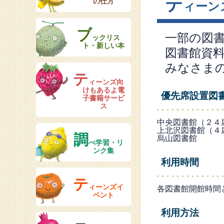
テ
の仕方
ィーン
ブ
一部の図
ックリス
ト・新しい本
図書館資
みなさま
テ
ィーンズ向
けもあるよ電
優先席設置図
子書籍サービ
ス
中央図書館（２４
上北沢図書館（４
調
烏山図書館
べ学習・リ
ンク集
利用時間
テ
ィーンズイ
各図書館開館時間
ベント
利用方法