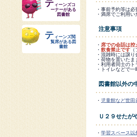
テ
ィーンズコ
・事前予約等は必
ーナーがある
・満席でご利用い
図書館
注意事項
テ
ィーンズ閲
覧席がある図
・
席での会話は控
書館
・
飲食禁止です
（
・混雑時には譲り
・荷物を置いたま
・利用者同士のト
・トイレなどで一
図書館以外の
・
児童館など世田
Ｕ２９せたが
・
学習スペース以