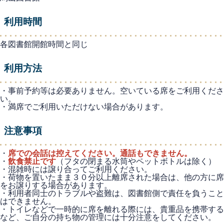
利用時間
各図書館開館時間と同じ
利用方法
・事前予約等は必要ありません。空いている席をご利用くださ
い。
・満席でご利用いただけない場合があります。
注意事項
・
席での会話は控えてください。通話もできません。
・
飲食禁止です
（フタの閉まる水筒やペットボトルは除く）
・混雑時には譲り合ってご利用ください。
・荷物を置いたまま３０分以上離席された場合は、他の方に席
をお譲りする場合があります。
・利用者同士のトラブルや盗難は、図書館側で責任を負うこと
はできません。
・トイレなどで一時的に席を離れる際には、貴重品を携帯する
など、ご自分の持ち物の管理には十分注意をしてください。