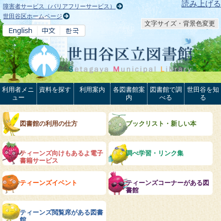
本文へ
読み上げる
障害者サービス（バリアフリーサービス）
世田谷区ホームページ
文字サイズ・背景色変更
利用者メニ
資料を探す
利用案内
各図書館案
図書館で調
世田谷を知
ュー
内
べる
る
図書館の利用の仕方
ブックリスト・新しい本
ティーンズ向けもあるよ電子
調べ学習・リンク集
書籍サービス
ティーンズイベント
ティーンズコーナーがある図
書館
ティーンズ閲覧席がある図書
館