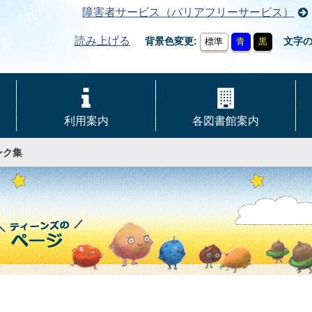
障害者サービス（バリアフリーサービス）
読み上げる
背景色変更
文字
標準
青
黒
利用案内
各図書館案内
ンク集