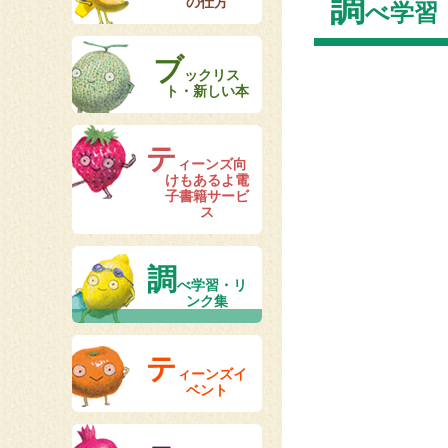
調
の仕方
べ学習
ブ
ックリス
ト・新しい本
テ
ィーンズ向
けもあるよ電
子書籍サービ
ス
調
べ学習・リ
ンク集
テ
ィーンズイ
ベント