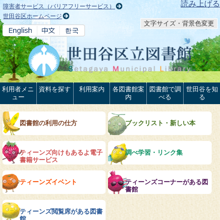
本文へ
読み上げる
障害者サービス（バリアフリーサービス）
世田谷区ホームページ
文字サイズ・背景色変更
利用者メニ
資料を探す
利用案内
各図書館案
図書館で調
世田谷を知
ュー
内
べる
る
図書館の利用の仕方
ブックリスト・新しい本
ティーンズ向けもあるよ電子
調べ学習・リンク集
書籍サービス
ティーンズイベント
ティーンズコーナーがある図
書館
ティーンズ閲覧席がある図書
館