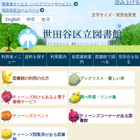
本文へ
読み上げる
障害者サービス（バリアフリーサービス）
世田谷区ホームページ
文字サイズ・背景色変更
利用者メニ
資料を探す
利用案内
各図書館案
図書館で調
世田谷を知
ュー
内
べる
る
図書館の利用の仕方
ブックリスト・新しい本
ティーンズ向けもあるよ電子
調べ学習・リンク集
書籍サービス
ティーンズイベント
ティーンズコーナーがある図
書館
ティーンズ閲覧席がある図書
館