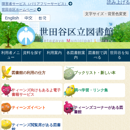
本文へ
読み上げる
障害者サービス（バリアフリーサービス）
世田谷区ホームページ
文字サイズ・背景色変更
利用者メニ
資料を探す
利用案内
各図書館案
図書館で調
世田谷を知
ュー
内
べる
る
図書館の利用の仕方
ブックリスト・新しい本
ティーンズ向けもあるよ電子
調べ学習・リンク集
書籍サービス
ティーンズイベント
ティーンズコーナーがある図
書館
ティーンズ閲覧席がある図書
館