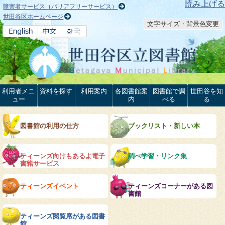
本文へ
読み上げる
障害者サービス（バリアフリーサービス）
世田谷区ホームページ
文字サイズ・背景色変更
利用者メニ
資料を探す
利用案内
各図書館案
図書館で調
世田谷を知
ュー
内
べる
る
図書館の利用の仕方
ブックリスト・新しい本
ティーンズ向けもあるよ電子
調べ学習・リンク集
書籍サービス
ティーンズイベント
ティーンズコーナーがある図
書館
ティーンズ閲覧席がある図書
館