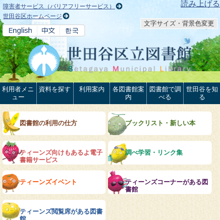
本文へ
読み上げる
障害者サービス（バリアフリーサービス）
世田谷区ホームページ
文字サイズ・背景色変更
利用者メニ
資料を探す
利用案内
各図書館案
図書館で調
世田谷を知
ュー
内
べる
る
図書館の利用の仕方
ブックリスト・新しい本
ティーンズ向けもあるよ電子
調べ学習・リンク集
書籍サービス
ティーンズイベント
ティーンズコーナーがある図
書館
ティーンズ閲覧席がある図書
館