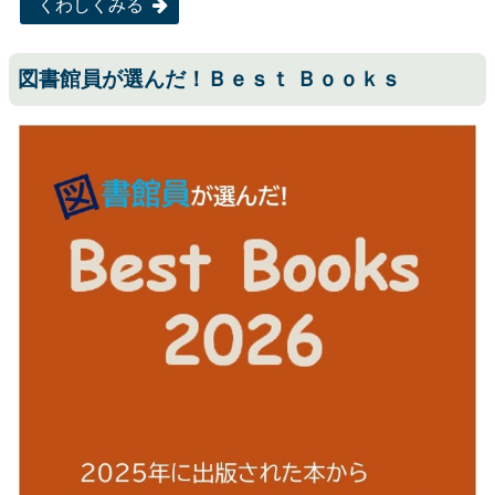
くわしくみる
図書館員が選んだ！Ｂｅｓｔ Ｂｏｏｋｓ