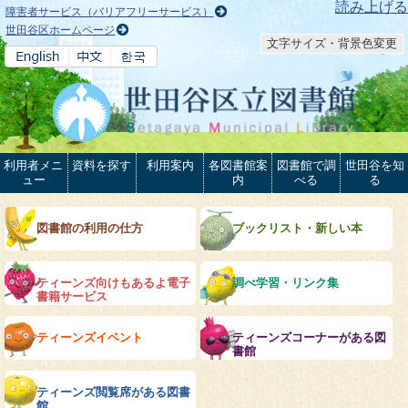
本文へ
読み上げる
障害者サービス（バリアフリーサービス）
世田谷区ホームページ
文字サイズ・背景色変更
利用者メニ
資料を探す
利用案内
各図書館案
図書館で調
世田谷を知
ュー
内
べる
る
図書館の利用の仕方
ブックリスト・新しい本
ティーンズ向けもあるよ電子
調べ学習・リンク集
書籍サービス
ティーンズイベント
ティーンズコーナーがある図
書館
ティーンズ閲覧席がある図書
館