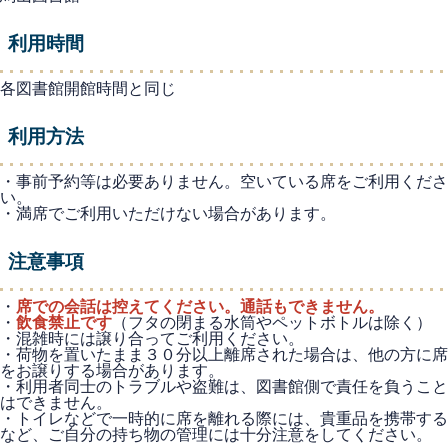
利用時間
各図書館開館時間と同じ
利用方法
・事前予約等は必要ありません。空いている席をご利用くださ
い。
・満席でご利用いただけない場合があります。
注意事項
・
席での会話は控えてください。通話もできません。
・
飲食禁止です
（フタの閉まる水筒やペットボトルは除く）
・混雑時には譲り合ってご利用ください。
・荷物を置いたまま３０分以上離席された場合は、他の方に席
をお譲りする場合があります。
・利用者同士のトラブルや盗難は、図書館側で責任を負うこと
はできません。
・トイレなどで一時的に席を離れる際には、貴重品を携帯する
など、ご自分の持ち物の管理には十分注意をしてください。