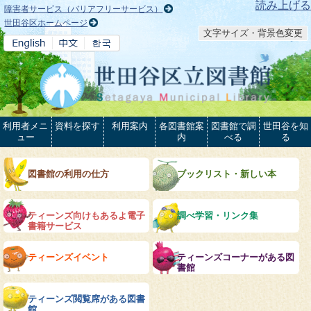
本文へ
読み上げる
障害者サービス（バリアフリーサービス）
世田谷区ホームページ
文字サイズ・背景色変更
利用者メニ
資料を探す
利用案内
各図書館案
図書館で調
世田谷を知
ュー
内
べる
る
図書館の利用の仕方
ブックリスト・新しい本
ティーンズ向けもあるよ電子
調べ学習・リンク集
書籍サービス
ティーンズイベント
ティーンズコーナーがある図
書館
ティーンズ閲覧席がある図書
館