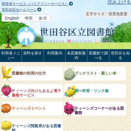
本文へ
読み上げる
障害者サービス（バリアフリーサービス）
世田谷区ホームページ
文字サイズ・背景色変更
利用者メニ
資料を探す
利用案内
各図書館案
図書館で調
世田谷を知
ュー
内
べる
る
図書館の利用の仕方
ブックリスト・新しい本
ティーンズ向けもあるよ電子
調べ学習・リンク集
書籍サービス
ティーンズイベント
ティーンズコーナーがある図
書館
ティーンズ閲覧席がある図書
館