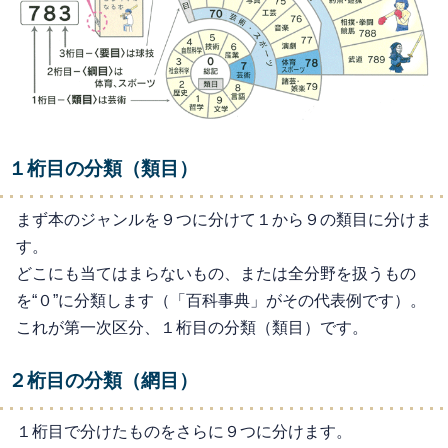
１桁目の分類（類目）
まず本のジャンルを９つに分けて１から９の類目に分けま
す。
どこにも当てはまらないもの、または全分野を扱うもの
を“０”に分類します（「百科事典」がその代表例です）。
これが第一次区分、１桁目の分類（類目）です。
２桁目の分類（網目）
１桁目で分けたものをさらに９つに分けます。