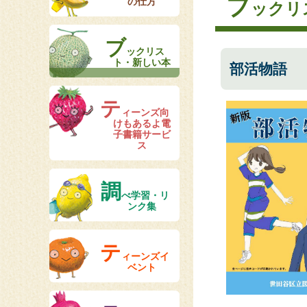
ブ
の仕方
ックリ
ブ
ックリス
ト・新しい本
部活物語
テ
ィーンズ向
けもあるよ電
子書籍サービ
ス
調
べ学習・リ
ンク集
テ
ィーンズイ
ベント