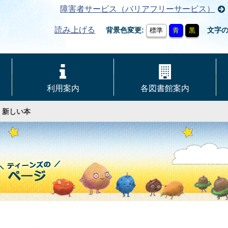
障害者サービス（バリアフリーサービス）
読み上げる
背景色変更
文字
標準
青
黒
利用案内
各図書館案内
・新しい本