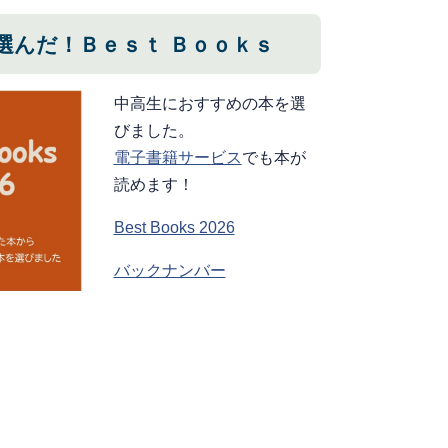
選んだ！Ｂｅｓｔ Ｂｏｏｋｓ
中高生におすすめの本を選
びました。
電子書籍サービス
でも本が
読めます！
Best Books 2026
バックナンバー