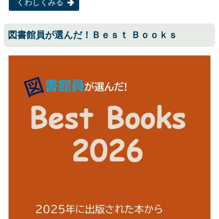
くわしくみる
図書館員が選んだ！Ｂｅｓｔ Ｂｏｏｋｓ