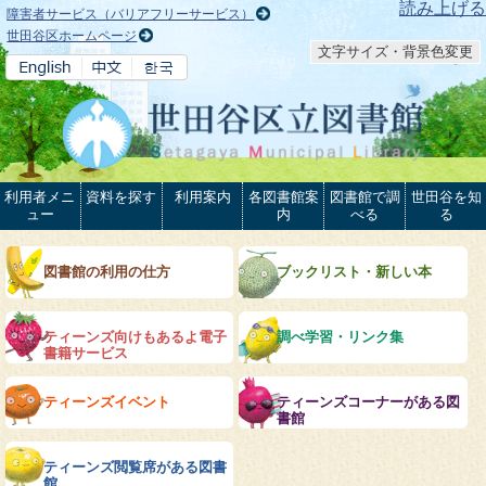
本文へ
読み上げる
障害者サービス（バリアフリーサービス）
世田谷区ホームページ
文字サイズ・背景色変更
利用者メニ
資料を探す
利用案内
各図書館案
図書館で調
世田谷を知
ュー
内
べる
る
図書館の利用の仕方
ブックリスト・新しい本
ティーンズ向けもあるよ電子
調べ学習・リンク集
書籍サービス
ティーンズイベント
ティーンズコーナーがある図
書館
ティーンズ閲覧席がある図書
館