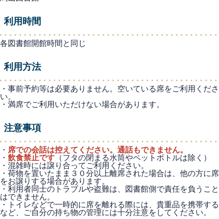
利用時間
各図書館開館時間と同じ
利用方法
・事前予約等は必要ありません。空いている席をご利用くださ
い。
・満席でご利用いただけない場合があります。
注意事項
・
席での会話は控えてください。通話もできません。
・
飲食禁止です
（フタの閉まる水筒やペットボトルは除く）
・混雑時には譲り合ってご利用ください。
・荷物を置いたまま３０分以上離席された場合は、他の方に席
をお譲りする場合があります。
・利用者同士のトラブルや盗難は、図書館側で責任を負うこと
はできません。
・トイレなどで一時的に席を離れる際には、貴重品を携帯する
など、ご自分の持ち物の管理には十分注意をしてください。