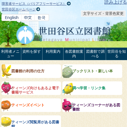
本文へ
読み上げる
障害者サービス（バリアフリーサービス）
世田谷区ホームページ
文字サイズ・背景色変更
利用者メニ
資料を探す
利用案内
各図書館案
図書館で調
世田谷を知
ュー
内
べる
る
図書館の利用の仕方
ブックリスト・新しい本
ティーンズ向けもあるよ電子
調べ学習・リンク集
書籍サービス
ティーンズイベント
ティーンズコーナーがある図
書館
ティーンズ閲覧席がある図書
館