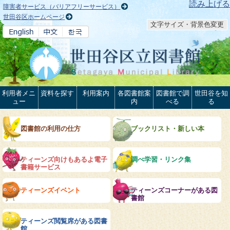
本文へ
読み上げる
障害者サービス（バリアフリーサービス）
世田谷区ホームページ
文字サイズ・背景色変更
利用者メニ
資料を探す
利用案内
各図書館案
図書館で調
世田谷を知
ュー
内
べる
る
図書館の利用の仕方
ブックリスト・新しい本
ティーンズ向けもあるよ電子
調べ学習・リンク集
書籍サービス
ティーンズイベント
ティーンズコーナーがある図
書館
ティーンズ閲覧席がある図書
館