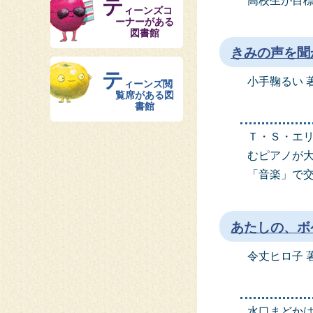
高校生が目
テ
ィーンズコ
ーナーがある
図書館
きみの声を聞
テ
小手鞠るい 
ィーンズ閲
覧席がある図
書館
Ｔ・Ｓ・エ
むピアノが
「音楽」で
あたしの、ボ
令丈ヒロ子 
水口まどか