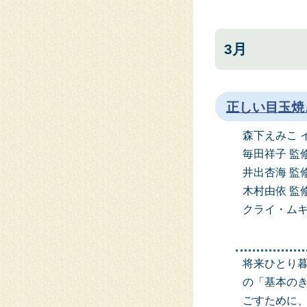
3月
正しい目玉焼
森下えみこ 
毎田祥子 監
井出杏海 監
木村由依 監
クライ・ムキ
将来ひとり
の「基本の
ごすために