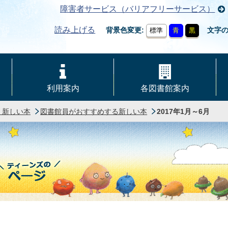
障害者サービス（バリアフリーサービス）
読み上げる
背景色変更
文字
標準
青
黒
利用案内
各図書館案内
・新しい本
図書館員がおすすめする新しい本
2017年1月～6月