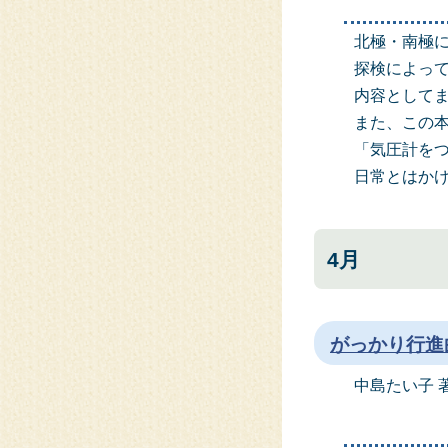
北極・南極
探検によっ
内容として
また、この
「気圧計を
日常とはか
4月
がっかり行進
中島たい子 