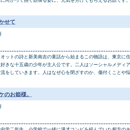
標に向かって熱く頑張る姿に、元気を分けてもらえるお話です
かせて
著
リオットの詩と新美南吉の童話から始まるこの物語は、東京に
大好きな十五歳の少年が主人公です。二人はソーシャルメディ
交流をしていきます。人はなぜ心を閉ざすのか、傷付くことや
ケのお姫様。
著
は中学二年生、小学校で一緒に漫才コンビを組んでいた相方の