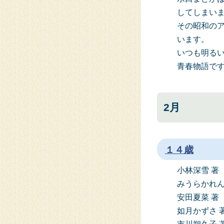
してしまい
その昭和の
います。
いつも明る
青春物語で
2月
１４歳
小林深雪 著
みうらかれん
安田夏菜 著
如月かずさ 