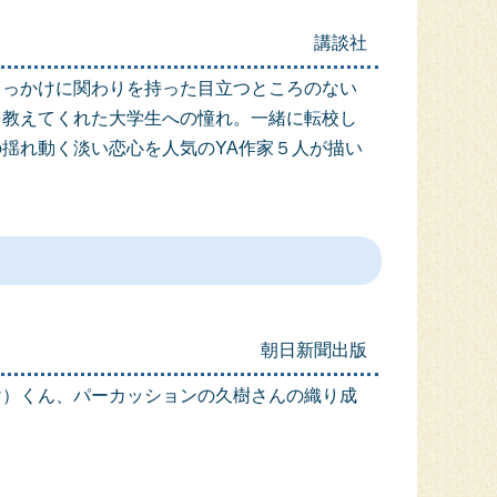
講談社
きっかけに関わりを持った目立つところのない
を教えてくれた大学生への憧れ。一緒に転校し
揺れ動く淡い恋心を人気のYA作家５人が描い
朝日新聞出版
け）くん、パーカッションの久樹さんの織り成