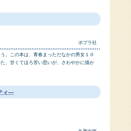
ポプラ社
ょう。この本は、青春まっただなかの男女１０
めた、甘くてほろ苦い思いが、さわやかに描か
ティ―