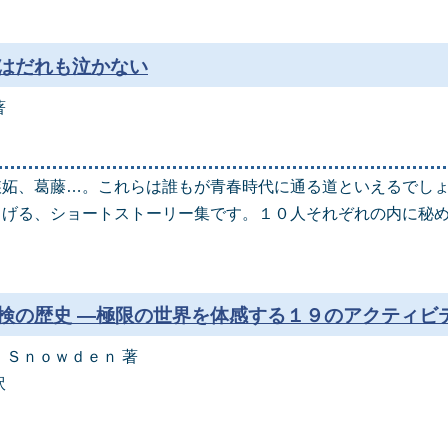
はだれも泣かない
著
嫉妬、葛藤…。これらは誰もが青春時代に通る道といえるでし
ろげる、ショートストーリー集です。１０人それぞれの内に秘
。
検の歴史 ―極限の世界を体感する１９のアクティビ
 Ｓｎｏｗｄｅｎ 著
訳