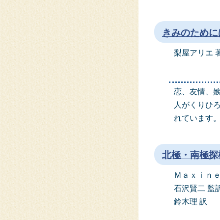
きみのために
梨屋アリエ 
恋、友情、
人がくりひ
れています
北極・南極探
Ｍａｘｉｎｅ
石沢賢二 監
鈴木理 訳