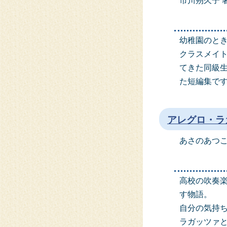
市川朔久子 
幼稚園のと
クラスメイ
てきた同級
た短編集で
アレグロ・ラ
あさのあつこ
高校の吹奏
す物語。
自分の気持
ラガッツァ