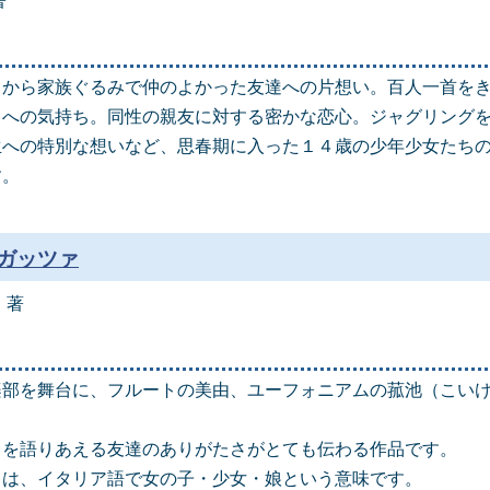
著
きから家族ぐるみで仲のよかった友達への片想い。百人一首を
トへの気持ち。同性の親友に対する密かな恋心。ジャグリング
生への特別な想いなど、思春期に入った１４歳の少年少女たちの
す。
ガッツァ
 著
楽部を舞台に、フルートの美由、ユーフォニアムの菰池（こい
ちを語りあえる友達のありがたさがとても伝わる作品です。
とは、イタリア語で女の子・少女・娘という意味です。