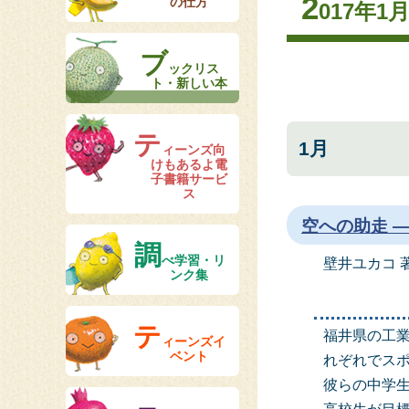
2
の仕方
017年1
ブ
ックリス
ト・新しい本
テ
1月
ィーンズ向
けもあるよ電
子書籍サービ
ス
空への助走 
調
べ学習・リ
壁井ユカコ 
ンク集
テ
福井県の工
ィーンズイ
ベント
れぞれでス
彼らの中学