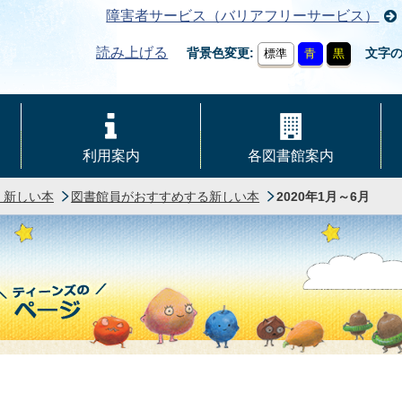
障害者サービス（バリアフリーサービス）
読み上げる
背景色変更
文字
標準
青
黒
利用案内
各図書館案内
・新しい本
図書館員がおすすめする新しい本
2020年1月～6月