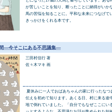
とになった17歳の天馬と暮らしています。ある
が苦しいことを知り、断ったことに納得がいか
馬の苦悩を知ることに。平和な未来につなげて
きっかけをくれる本です。
間―今そこにある不思議集―
三田村信行 著
佐々木マキ 画
夏休みに一人でおばあちゃんの家に行ったなつお
伝えを初めて知ります。あくる日、村に来る途
地で倒れていました。「自分でもなぜここにい
ッとするような、不思議なお話が集められた短