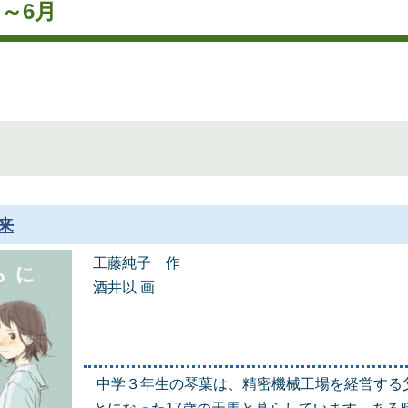
月～6月
来
工藤純子 作
酒井以 画
中学３年生の琴葉は、精密機械工場を経営する