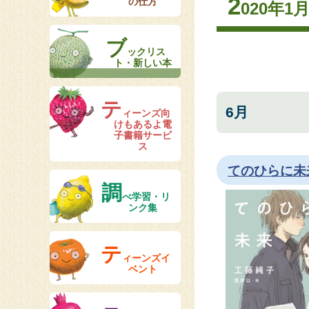
2
の仕方
020年1
ブ
ックリス
ト・新しい本
テ
6月
ィーンズ向
けもあるよ電
子書籍サービ
ス
てのひらに未
調
べ学習・リ
ンク集
テ
ィーンズイ
ベント