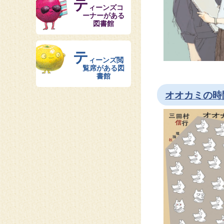
テ
ィーンズコ
ーナーがある
図書館
テ
ィーンズ閲
覧席がある図
書館
オオカミの時