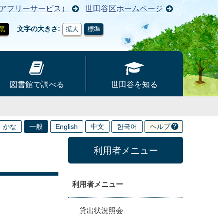
アフリーサービス）
世田谷区ホームページ
文字の大きさ
黒
拡大
標準
図書館で調べる
世田谷を知る
かな
一般
English
中文
한국어
ヘルプ
利用者メニュー
利用者メニュー
貸出状況照会