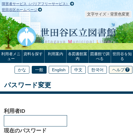
本文へ
障害者サービス（バリアフリーサービス）
世田谷区ホームページ
文字サイズ・背景色変更
利用者メニ
資料を探す
利用案内
各図書館案
図書館で調
世田谷を知
ュー
内
べる
る
かな
一般
English
中文
한국어
ヘルプ
パスワード変更
利用者ID
現在のパスワード