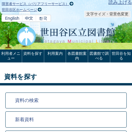
本文へ
読み上げる
障害者サービス（バリアフリーサービス）
世田谷区ホームページ
文字サイズ・背景色変更
利用者メニ
資料を探す
利用案内
各図書館案
図書館で調
世田谷を知
ュー
内
べる
る
資料を探す
資料の検索
新着資料