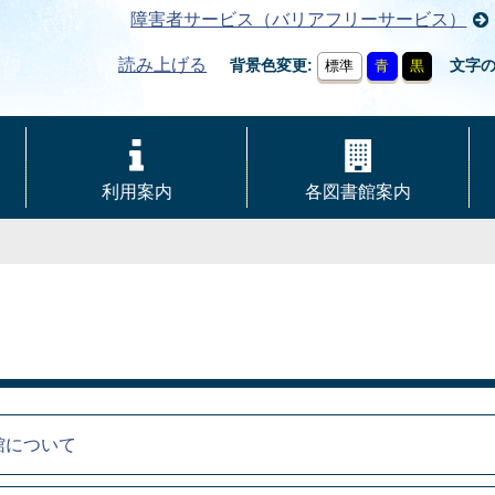
障害者サービス（バリアフリーサービス）
読み上げる
背景色変更
文字
標準
青
黒
利用案内
各図書館案内
館について