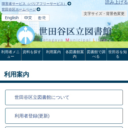
本文へ
読み上げる
障害者サービス（バリアフリーサービス）
世田谷区ホームページ
文字サイズ・背景色変更
利用者メニ
資料を探す
利用案内
各図書館案
図書館で調
世田谷を知
ュー
内
べる
る
利用案内
世田谷区立図書館について
利用者登録(更新)