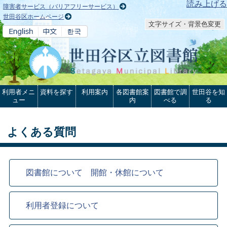
本文へ
読み上げる
障害者サービス（バリアフリーサービス）
世田谷区ホームページ
文字サイズ・背景色変更
利用者メニ
資料を探す
利用案内
各図書館案
図書館で調
世田谷を知
ュー
内
べる
る
よくある質問
図書館について 開館・休館について
利用者登録について