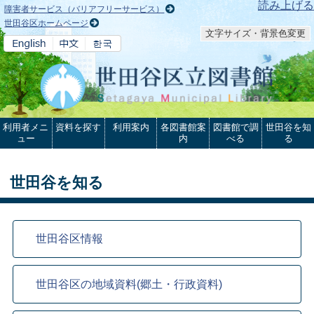
本文へ
読み上げる
障害者サービス（バリアフリーサービス）
世田谷区ホームページ
文字サイズ・背景色変更
利用者メニ
資料を探す
利用案内
各図書館案
図書館で調
世田谷を知
ュー
内
べる
る
世田谷を知る
世田谷区情報
世田谷区の地域資料(郷土・行政資料)