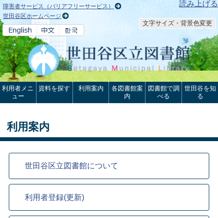
本文へ
読み上げる
障害者サービス（バリアフリーサービス）
世田谷区ホームページ
文字サイズ・背景色変更
利用者メニ
資料を探す
利用案内
各図書館案
図書館で調
世田谷を知
ュー
内
べる
る
利用案内
世田谷区立図書館について
利用者登録(更新)