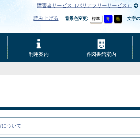
障害者サービス（バリアフリーサービス）
読み上げる
背景色変更
文字
標準
青
黒
利用案内
各図書館案内
館について