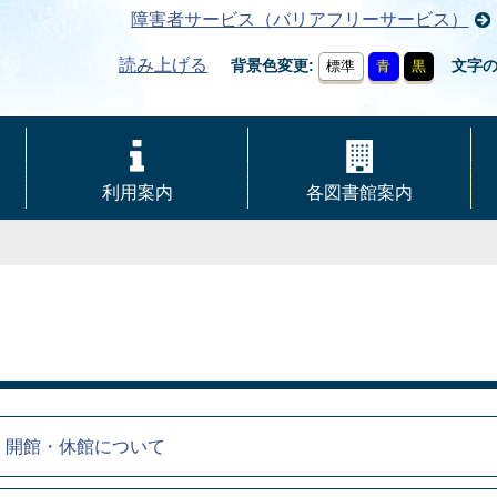
障害者サービス（バリアフリーサービス）
読み上げる
背景色変更
文字
標準
青
黒
利用案内
各図書館案内
 開館・休館について