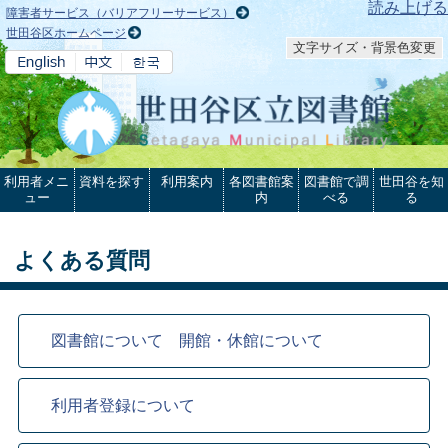
本文へ
読み上げる
障害者サービス（バリアフリーサービス）
世田谷区ホームページ
文字サイズ・背景色変更
利用者メニ
資料を探す
利用案内
各図書館案
図書館で調
世田谷を知
ュー
内
べる
る
よくある質問
図書館について 開館・休館について
利用者登録について