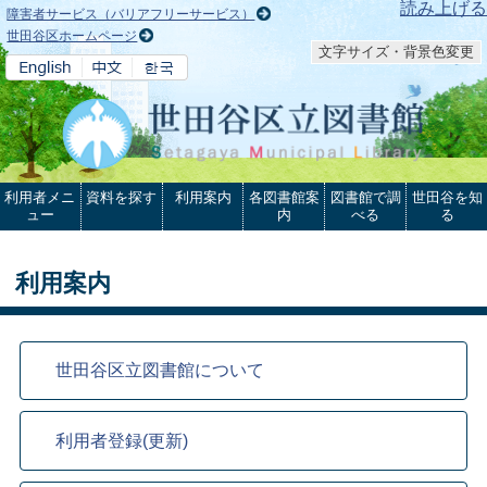
本文へ
読み上げる
障害者サービス（バリアフリーサービス）
世田谷区ホームページ
文字サイズ・背景色変更
利用者メニ
資料を探す
利用案内
各図書館案
図書館で調
世田谷を知
ュー
内
べる
る
利用案内
世田谷区立図書館について
利用者登録(更新)