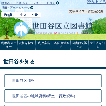
本文へ
読み上げる
障害者サービス（バリアフリーサービス）
世田谷区ホームページ
文字サイズ・背景色変更
利用者メニ
資料を探す
利用案内
各図書館案
図書館で調
世田谷を知
ュー
内
べる
る
世田谷を知る
世田谷区情報
世田谷区の地域資料(郷土・行政資料)