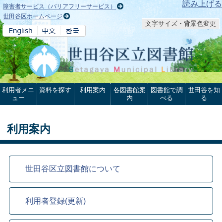
本文へ
読み上げる
障害者サービス（バリアフリーサービス）
世田谷区ホームページ
文字サイズ・背景色変更
利用者メニ
資料を探す
利用案内
各図書館案
図書館で調
世田谷を知
ュー
内
べる
る
利用案内
世田谷区立図書館について
利用者登録(更新)