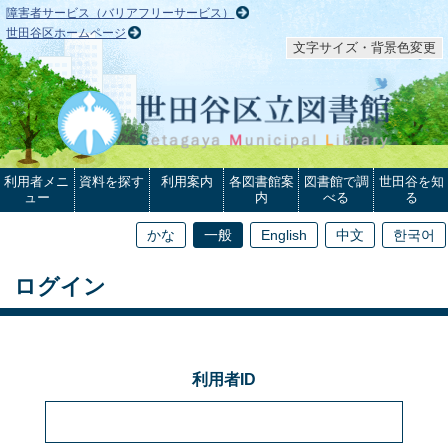
本文へ
障害者サービス（バリアフリーサービス）
世田谷区ホームページ
文字サイズ・背景色変更
利用者メニ
資料を探す
利用案内
各図書館案
図書館で調
世田谷を知
ュー
内
べる
る
かな
一般
English
中文
한국어
ログイン
利用者ID