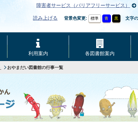
障害者サービス（バリアフリーサービス）
読み上げる
背景色変更
文字
標準
青
黒
利用案内
各図書館案内
ト
おやまだい図書館の行事一覧