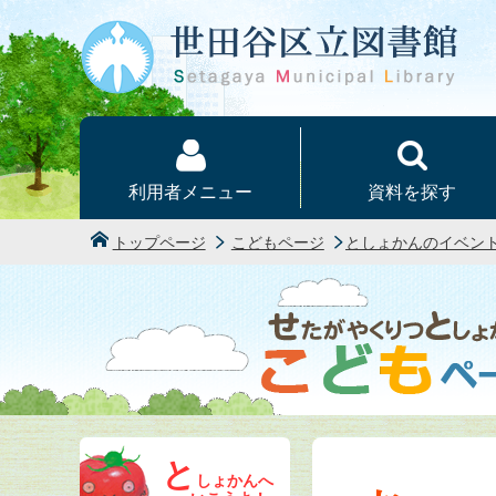
本文へ
利用者メニュー
資料を探す
トップページ
こどもページ
としょかんのイベン
と
しょかんへ