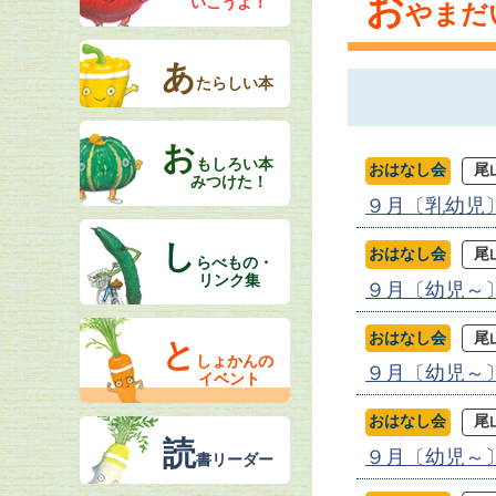
お
いこうよ！
やまだ
あ
たらしい本
お
もしろい本
おはなし会
尾
みつけた！
９月〔乳幼児
し
おはなし会
尾
らべもの・
リンク集
９月〔幼児～
おはなし会
尾
と
しょかんの
９月〔幼児～
イベント
おはなし会
尾
読
９月〔幼児～
書リーダー