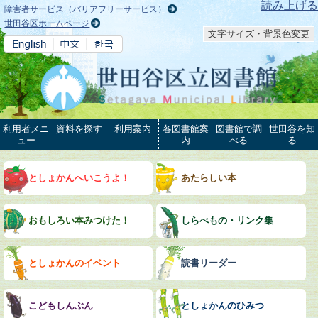
本文へ
読み上げる
障害者サービス（バリアフリーサービス）
世田谷区ホームページ
文字サイズ・背景色変更
利用者メニ
資料を探す
利用案内
各図書館案
図書館で調
世田谷を知
ュー
内
べる
る
としょかんへいこうよ！
あたらしい本
おもしろい本みつけた！
しらべもの・リンク集
としょかんのイベント
読書リーダー
こどもしんぶん
としょかんのひみつ