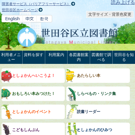
本文へ
読み上げる
障害者サービス（バリアフリーサービス）
世田谷区ホームページ
文字サイズ・背景色変更
利用者メニ
資料を探す
利用案内
各図書館案
図書館で調
世田谷を知
ュー
内
べる
る
としょかんへいこうよ！
あたらしい本
おもしろい本みつけた！
しらべもの・リンク集
としょかんのイベント
読書リーダー
こどもしんぶん
としょかんのひみつ