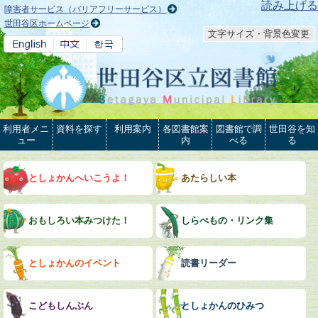
本文へ
読み上げる
障害者サービス（バリアフリーサービス）
世田谷区ホームページ
文字サイズ・背景色変更
利用者メニ
資料を探す
利用案内
各図書館案
図書館で調
世田谷を知
ュー
内
べる
る
としょかんへいこうよ！
あたらしい本
おもしろい本みつけた！
しらべもの・リンク集
としょかんのイベント
読書リーダー
こどもしんぶん
としょかんのひみつ