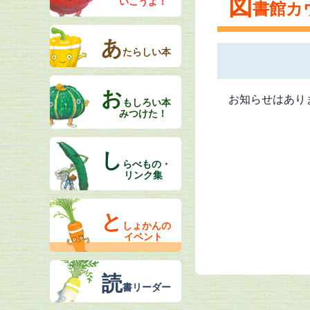
図
いこうよ！
書館カ
あ
たらしい本
お
お知らせはあり
もしろい本
みつけた！
し
らべもの・
リンク集
と
しょかんの
イベント
読
書リーダー