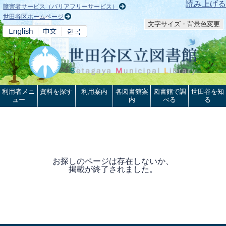
本文へ
読み上げる
障害者サービス（バリアフリーサービス）
世田谷区ホームページ
文字サイズ・背景色変更
利用者メニ
資料を探す
利用案内
各図書館案
図書館で調
世田谷を知
ュー
内
べる
る
お探しのページは存在しないか、
掲載が終了されました。