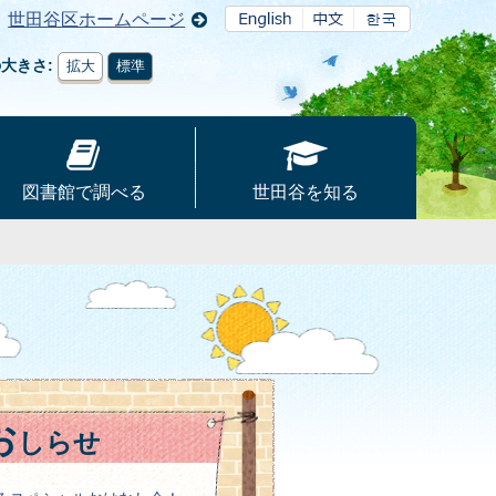
世田谷区ホームページ
の大きさ
拡大
標準
図書館で調べる
世田谷を知る
お
しらせ