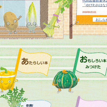
代田図書館夏休
「ゆびわおはな
2026年8月1日
おやこで！きょ
おしら
んなでゲーム