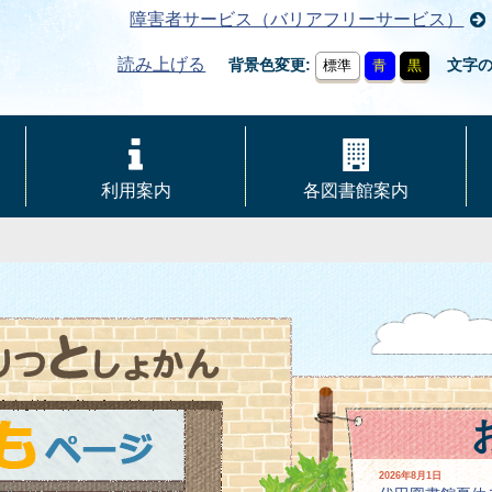
障害者サービス（バリアフリーサービス）
読み上げる
背景色変更
文字
標準
青
黒
利用案内
各図書館案内
2026年8月1日