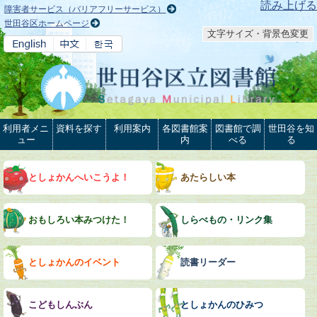
本文へ
読み上げる
障害者サービス（バリアフリーサービス）
世田谷区ホームページ
文字サイズ・背景色変更
利用者メニ
資料を探す
利用案内
各図書館案
図書館で調
世田谷を知
ュー
内
べる
る
としょかんへいこうよ！
あたらしい本
おもしろい本みつけた！
しらべもの・リンク集
としょかんのイベント
読書リーダー
こどもしんぶん
としょかんのひみつ