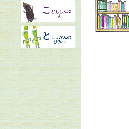
こ
どもしんぶ
ん
と
しょかんの
ひみつ