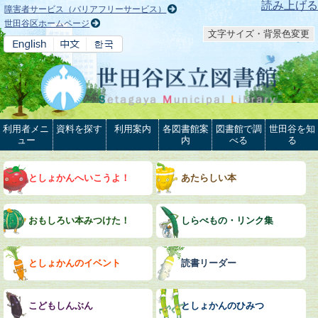
本文へ
読み上げる
障害者サービス（バリアフリーサービス）
世田谷区ホームページ
文字サイズ・背景色変更
利用者メニ
資料を探す
利用案内
各図書館案
図書館で調
世田谷を知
ュー
内
べる
る
としょかんへいこうよ！
あたらしい本
おもしろい本みつけた！
しらべもの・リンク集
としょかんのイベント
読書リーダー
こどもしんぶん
としょかんのひみつ